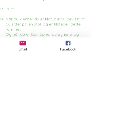
Pust
Når du kjenner du er klar, blir du bevisst at
du sitter på en stol, og er tilstede i dette
rommet
Og når du er klar, åpner du øynene, og
strekker deg godt ut
Email
Facebook
Tekst og foto: Karin Elise Hansen
tilbake