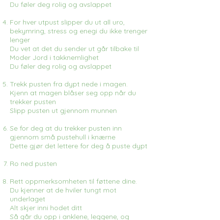
Du føler deg rolig og avslappet
For hver utpust slipper du ut all uro,
bekymring, stress og enegi du ikke trenger
lenger
Du vet at det du sender ut går tilbake til
Moder Jord i takknemlighet
Du føler deg rolig og avslappet
Trekk pusten fra dypt nede i magen.
Kjenn at magen blåser seg opp når du
trekker pusten
Slipp pusten ut gjennom munnen
Se for deg at du trekker pusten inn
gjennom små pustehull i knærne
Dette gjør det lettere for deg å puste dypt
Ro ned pusten
Rett oppmerksomheten til føttene dine.
Du kjenner at de hviler tungt mot
underlaget
Alt skjer inni hodet ditt
Så går du opp i anklene, leggene, og