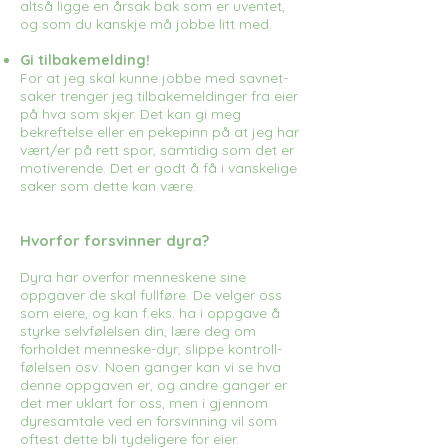
altså ligge en årsak bak som er uventet,
og som du kanskje må jobbe litt med.
Gi tilbakemelding!
For at jeg skal kunne jobbe med savnet-
saker trenger jeg tilbakemeldinger fra eier
på hva som skjer. Det kan gi meg
bekreftelse eller en pekepinn på at jeg har
vært/er på rett spor, samtidig som det er
motiverende. Det er godt å få i vanskelige
saker som dette kan være.
Hvorfor forsvinner dyra?
Dyra har overfor menneskene sine
oppgaver de skal fullføre. De velger oss
som eiere, og kan f.eks. ha i oppgave å
styrke selvfølelsen din, lære deg om
forholdet menneske-dyr, slippe kontroll-
følelsen osv. Noen ganger kan vi se hva
denne oppgaven er, og andre ganger er
det mer uklart for oss, men i gjennom
dyresamtale ved en forsvinning vil som
oftest dette bli tydeligere for eier.