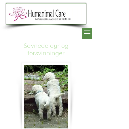
Savnede dyr og
forsvinninger