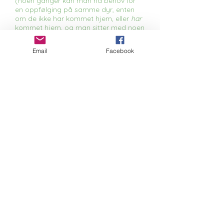
(noen ganger kan man ha behov for
en oppfølging på samme dyr, enten
om de ikke har kommet hjem, eller
har
kommet hjem, og man sitter med noen
spørsmål).
Email
Facebook
Ønsker du min hjelp i en savnet- sak?
Jeg vil gjøre mitt beste for å hjelpe deg
og dyret.
Send en henvendelse til meg på:
E-post:
humanimalcare@outlook.com