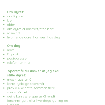
Om Dyret:
daglig navn
kjønn
alder
om dyret er kastrert/sterilisert
rase/art
hvor lenge dyret har vært hos deg
Om deg:
navn
E- post
postadresse
telefonnummer
Spørsmål du ønsker at jeg skal
stille dyret:
max 4 spørsmål
korte, tydelige spørsmål
prøv å ikke sette sammen flere
spørsmål i ett
dette kan være spørsmål rundt
forsvinningen, eller hverdagslige ting du
lurer på