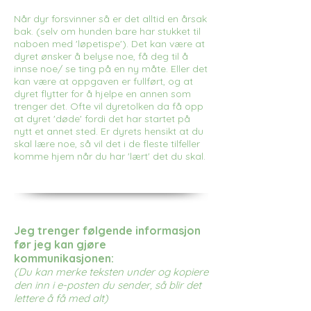
Når dyr forsvinner så er det alltid en årsak
bak. (selv om hunden bare har stukket til
naboen med 'løpetispe'). Det kan være at
dyret ønsker å belyse noe, få deg til å
innse noe/ se ting på en ny måte. Eller det
kan være at oppgaven er fullført, og at
dyret flytter for å hjelpe en annen som
trenger det. Ofte vil dyretolken da få opp
at dyret 'døde' fordi det har startet på
nytt et annet sted. Er dyrets hensikt at du
skal lære noe, så vil det i de fleste tilfeller
komme hjem når du har 'lært' det du skal.
Jeg trenger følgende informasjon
før jeg kan gjøre
kommunikasjonen:
(Du kan merke teksten under og kopiere
den inn i e-posten du sender, så blir det
lettere å få med alt)