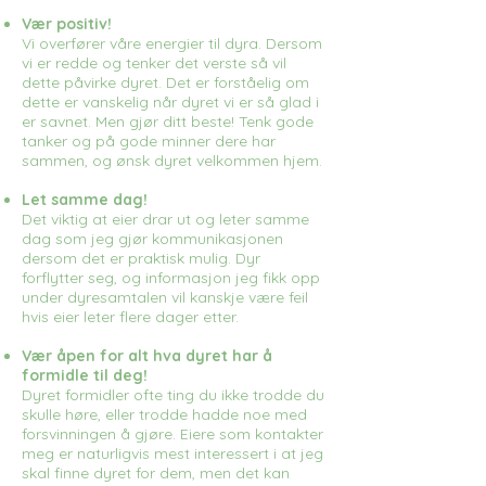
Vær positiv!
Vi overfører våre energier til dyra. Dersom
vi er redde og tenker det verste så vil
dette påvirke dyret. Det er forståelig om
dette er vanskelig når dyret vi er så glad i
er savnet. Men gjør ditt beste! Tenk gode
tanker og på gode minner dere har
sammen, og ønsk dyret velkommen hjem.
Let samme dag!
Det viktig at eier drar ut og leter samme
dag som jeg gjør kommunikasjonen
dersom det er praktisk mulig. Dyr
forflytter seg, og informasjon jeg fikk opp
under dyresamtalen vil kanskje være feil
hvis eier leter flere dager etter.
Vær åpen for alt hva dyret har å
formidle til deg!
Dyret formidler ofte ting du ikke trodde du
skulle høre, eller trodde hadde noe med
forsvinningen å gjøre. Eiere som kontakter
meg er naturligvis mest interessert i at jeg
skal finne dyret for dem, men det kan