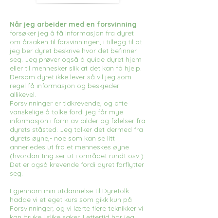
Når jeg arbeider med en forsvinning
forsøker jeg å få informasjon fra dyret
om årsaken til forsvinningen, i tillegg til at
jeg ber dyret beskrive hvor det befinner
seg. Jeg prøver også å guide dyret hjem
eller til mennesker slik at det kan få hjelp.
Dersom dyret ikke lever så vil jeg som
regel få informasjon og beskjeder
allikevel.
Forsvinninger er tidkrevende, og ofte
vanskelige å tolke fordi jeg får mye
informasjon i form av bilder og følelser fra
dyrets ståsted. Jeg tolker det dermed fra
dyrets øyne,- noe som kan se litt
annerledes ut fra et menneskes øyne
(hvordan ting ser ut i området rundt osv.)
Det er også krevende fordi dyret forflytter
seg.
I gjennom min utdannelse til Dyretolk
hadde vi et eget kurs som gikk kun på
Forsvinninger, og vi lærte flere teknikker vi
kan bruke i slike saker. I ettertid har jeg