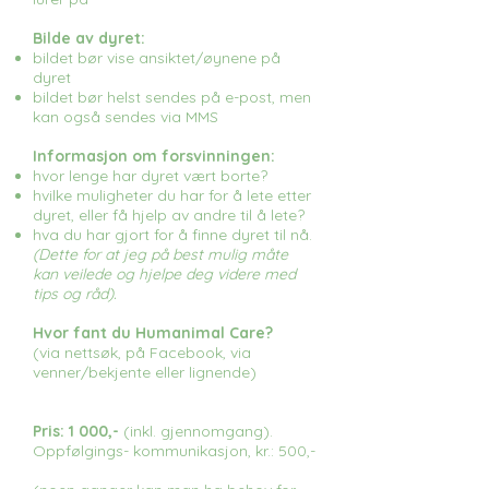
Bilde av dyret:
bildet bør vise ansiktet/øynene på
dyret
bildet bør helst sendes på e-post, men
kan også sendes via MMS
Informasjon om forsvinningen:
hvor lenge har dyret vært borte?
hvilke muligheter du har for å lete etter
dyret, eller få hjelp av andre til å lete?
hva du har gjort for å finne dyret til nå.
(Dette for at jeg på best mulig måte
kan veilede og hjelpe deg videre med
tips og råd).
Hvor fant du Humanimal Care?
(via nettsøk, på Facebook, via
venner/bekjente eller lignende)
Pris: 1 000,-
(inkl. gjennomgang).
Oppfølgings- kommunikasjon, kr.: 500,-