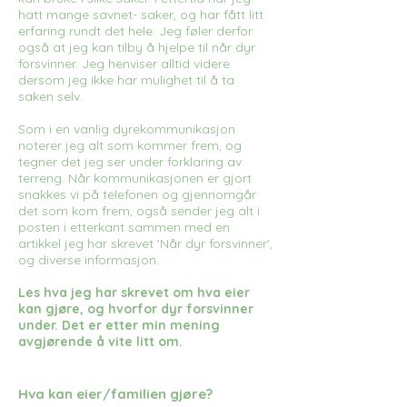
hatt mange savnet- saker, og har fått litt
erfaring rundt det hele. Jeg føler derfor
også at jeg kan tilby å hjelpe til når dyr
forsvinner. Jeg henviser alltid videre
dersom jeg ikke har mulighet til å ta
saken selv.
Som i en vanlig dyrekommunikasjon
noterer jeg alt som kommer frem, og
tegner det jeg ser under forklaring av
terreng. Når kommunikasjonen er gjort
snakkes vi på telefonen og gjennomgår
det som kom frem, også sender jeg alt i
posten i etterkant sammen med en
artikkel jeg har skrevet 'Når dyr forsvinner',
og diverse informasjon.
Les hva jeg har skrevet om hva eier
kan gjøre, og hvorfor dyr forsvinner
under. Det er etter min mening
avgjørende å vite litt om.
Hva kan eier/familien gjøre?