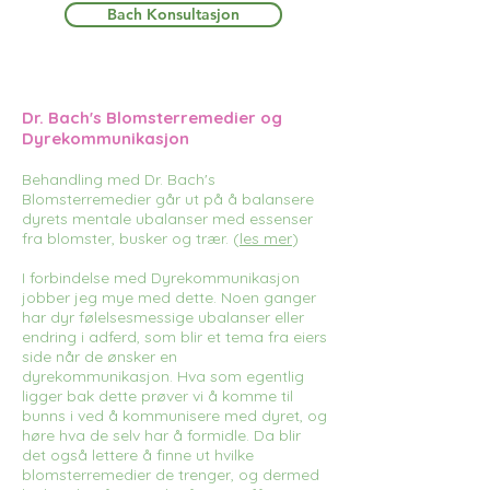
Bach Konsultasjon
Dr. Bach's Blomsterremedier og
Dyrekommunikasjon
Behandling med Dr. Bach's
Blomsterremedier går ut på å balansere
dyrets mentale ubalanser med essenser
fra blomster, busker og trær. (
les mer
)
I forbindelse med Dyrekommunikasjon
jobber jeg mye med dette. Noen ganger
har dyr følelsesmessige ubalanser eller
endring i adferd, som blir et tema fra eiers
side når de ønsker en
dyrekommunikasjon. Hva som egentlig
ligger bak dette prøver vi å komme til
bunns i ved å kommunisere med dyret, og
høre hva de selv har å formidle. Da blir
det også lettere å finne ut hvilke
blomsterremedier de trenger, og dermed