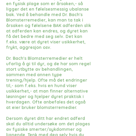
en fysisk plage som er årsaken,- så
ligger det en følelsesmessig ubalanse
bak. Ved å behandle med Dr. Bach's
Blomsterremedier, kan man ta tak i
årsaken og følelsene BAK adferden slik
at adferden kan endres, og dyret kan
få det bedre med seg selv. Det kan
f.eks. være at dyret viser usikkerhet,
frykt, aggresjon osv.
Dr. Bach's Blomsterremedier er helt
ufarlig å gi til dyr, og de har som regel
stort utbytte av behandlingen,
sammen med annen type
trening/hjelp.
Ofte må det endringer
til,- som f.eks. hvis en hund viser
usikkerhet,- at man finner alternative
løsninger og hjelper dyret praktisk i
hverdagen. Ofte anbefales det også
at eier bruker blomsterremedier.
Dersom dyret ditt har endret adferd
skal du alltid undersøke om det plages
av fysiske smerter/sykdommer og
lignende. Tenk med deg selv hvis du