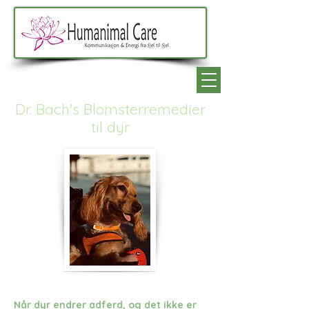
Dr. Bach's Blomsterremedier
til dyr
Når dyr endrer adferd, og det ikke er