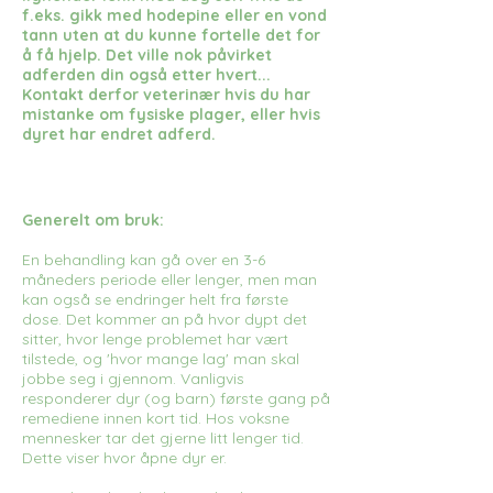
f.eks. gikk med hodepine eller en vond
tann uten at du kunne fortelle det for
å få hjelp. Det ville nok påvirket
adferden din også etter hvert...
Kontakt derfor veterinær hvis du har
mistanke om fysiske plager, eller hvis
dyret har endret adferd.
Generelt om bruk:
En behandling kan gå over en 3-6
måneders periode eller lenger, men man
kan også se endringer helt fra første
dose. Det kommer an på hvor dypt det
sitter, hvor lenge problemet har vært
tilstede, og 'hvor mange lag' man skal
jobbe seg i gjennom. Vanligvis
responderer dyr (og barn) første gang på
remediene innen kort tid. Hos voksne
mennesker tar det gjerne litt lenger tid.
Dette viser hvor åpne dyr er.