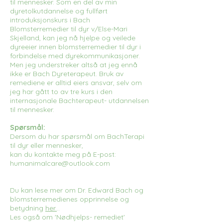
til mennesker. Som en del av min
dyretolkutdannelse og fullført
introduksjonskurs i Bach
Blomsterremedier til dyr v/Else-Mari
Skjelland, kan jeg nå hjelpe og veilede
dyreeier innen blomsterremedier til dyr i
forbindelse med dyrekommunikasjoner.
Men jeg understreker altså at jeg ennå
ikke er Bach Dyreterapeut. Bruk av
remediene er alltid eiers ansvar, selv om
jeg har gått to av tre kurs i den
internasjonale Bachterapeut- utdannelsen
til mennesker.
Spørsmål:
Dersom du har spørsmål om BachTerapi
til dyr eller mennesker,
kan du kontakte meg på E-post:
humanimalcare@outlook.com
Du kan lese mer om Dr. Edward Bach og
blomsterremedienes opprinnelse og
betydning
her.
..
Les også om 'Nødhjelps- remediet'