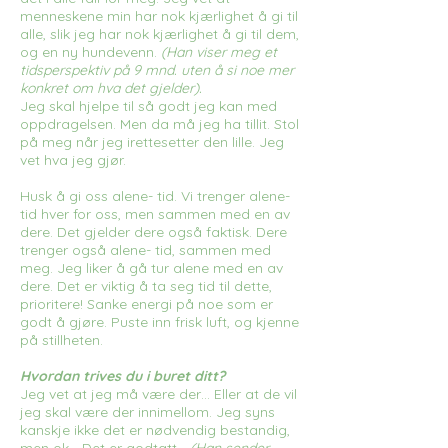
menneskene min har nok kjærlighet å gi til
alle, slik jeg har nok kjærlighet å gi til dem,
og en ny hundevenn.
(Han viser meg et
tidsperspektiv på 9 mnd. uten å si noe mer
konkret om hva det gjelder).
Jeg skal hjelpe til så godt jeg kan med
oppdragelsen. Men da må jeg ha tillit. Stol
på meg når jeg irettesetter den lille. Jeg
vet hva jeg gjør.
Husk å gi oss alene- tid. Vi trenger alene-
tid hver for oss, men sammen med en av
dere. Det gjelder dere også faktisk. Dere
trenger også alene- tid, sammen med
meg. Jeg liker å gå tur alene med en av
dere. Det er viktig å ta seg tid til dette,
prioritere! Sanke energi på noe som er
godt å gjøre. Puste inn frisk luft, og kjenne
på stillheten.
Hvordan trives du i buret ditt?
Jeg vet at jeg må være der… Eller at de vil
jeg skal være der innimellom. Jeg syns
kanskje ikke det er nødvendig bestandig,