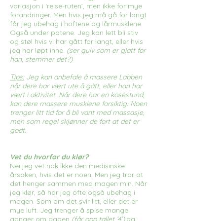
variasjon i ‘reise-ruten’, men ikke for mye
forandringer. Men hvis jeg må gå for langt
får jeg ubehag i hoftene og lårmusklene.
Også under potene. Jeg kan lett bli stiv
og støl hvis vi har gått for langt, eller hvis
jeg har løpt inne.
(ser gulv som er glatt for
han, stemmer det?)
Tips:
Jeg kan anbefale å massere Labben
når dere har vært ute å gått, eller han har
vært i aktivitet. Når dere har en kosestund,
kan dere massere musklene forsiktig. Noen
trenger litt tid for å bli vant med massasje,
men som regel skjønner de fort at det er
godt.
Vet du hvorfor du klør?
Nei jeg vet nok ikke den medisinske
årsaken, hvis det er noen. Men jeg tror at
det henger sammen med magen min. Når
jeg klør, så har jeg ofte også ubehag i
magen. Som om det svir litt, eller det er
mye luft. Jeg trenger å spise mange
ganger om dagen
(får opp tallet ‘4’),
og