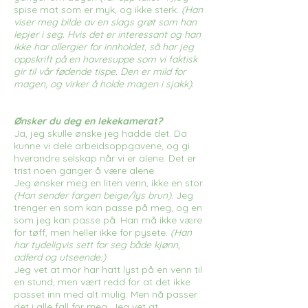
spise mat som er myk, og ikke sterk.
(Han
viser meg bilde av en slags grøt som han
lepjer i seg. Hvis det er interessant og han
ikke har allergier for innholdet, så har jeg
oppskrift på en havresuppe som vi faktisk
gir til vår fødende tispe. Den er mild for
magen, og virker å holde magen i sjakk).
Ønsker du deg en lekekamerat?
Ja, jeg skulle ønske jeg hadde det. Da
kunne vi dele arbeidsoppgavene, og gi
hverandre selskap når vi er alene. Det er
trist noen ganger å være alene.
Jeg ønsker meg en liten venn, ikke en stor.
(Han sender fargen beige/lys brun).
Jeg
trenger en som kan passe på meg, og en
som jeg kan passe på. Han må ikke være
for tøff, men heller ikke for pysete.
(Han
har tydeligvis sett for seg både kjønn,
adferd og utseende:)
Jeg vet at mor har hatt lyst på en venn til
en stund, men vært redd for at det ikke
passet inn med alt mulig. Men nå passer
det i alle fall for meg. Jeg vet at