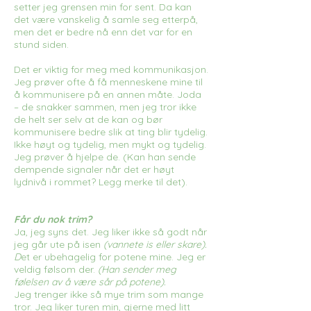
setter jeg grensen min for sent. Da kan
det være vanskelig å samle seg etterpå,
men det er bedre nå enn det var for en
stund siden.
Det er viktig for meg med kommunikasjon.
Jeg prøver ofte å få menneskene mine til
å kommunisere på en annen måte. Joda
– de snakker sammen, men jeg tror ikke
de helt ser selv at de kan og bør
kommunisere bedre slik at ting blir tydelig.
Ikke høyt og tydelig, men mykt og tydelig.
Jeg prøver å hjelpe de. (Kan han sende
dempende signaler når det er høyt
lydnivå i rommet? Legg merke til det).
Får du nok trim?
Ja, jeg syns det. Jeg liker ikke så godt når
jeg går ute på isen
(vannete is eller skare).
D
et er ubehagelig for potene mine. Jeg er
veldig følsom der.
(Han sender meg
følelsen av å være sår på potene).
Jeg trenger ikke så mye trim som mange
tror. Jeg liker turen min, gjerne med litt