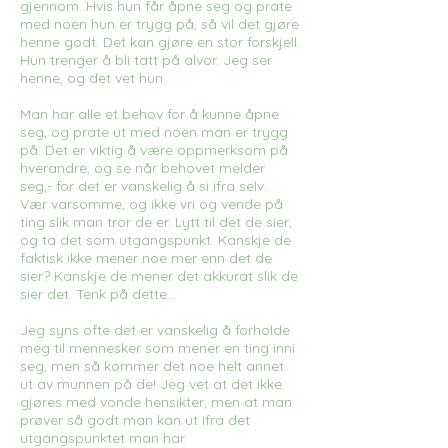
gjennom. Hvis hun får åpne seg og prate
med noen hun er trygg på, så vil det gjøre
henne godt. Det kan gjøre en stor forskjell.
Hun trenger å bli tatt på alvor. Jeg ser
henne, og det vet hun.
Man har alle et behov for å kunne åpne
seg, og prate ut med noen man er trygg
på. Det er viktig å være oppmerksom på
hverandre, og se når behovet melder
seg,- for det er vanskelig å si ifra selv.
Vær varsomme, og ikke vri og vende på
ting slik man tror de er. Lytt til det de sier,
og ta det som utgangspunkt. Kanskje de
faktisk ikke mener noe mer enn det de
sier? Kanskje de mener det akkurat slik de
sier det. Tenk på dette…
Jeg syns ofte det er vanskelig å forholde
meg til mennesker som mener en ting inni
seg, men så kommer det noe helt annet
ut av munnen på de! Jeg vet at det ikke
gjøres med vonde hensikter, men at man
prøver så godt man kan ut ifra det
utgangspunktet man har.