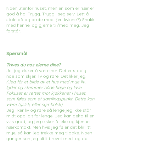
Noen utenfor huset, men en som er nær er
god å ha. Trygg. Trygg i seg selv. Lett å
stole på og prate med. (en kvinne?) Snakk
med henne, og gjerne til/med meg. Jeg
forstår.
Spørsmål:
Trives du hos eierne dine?
Ja, jeg elsker å være her. Det er stadig
noe som skjer, liv og røre. Det liker jeg.
(Jeg får et bilde av et hus med mye liv,
lyder og stemmer både høye og lave.
Fokuset er rettet mot kjøkkenet i huset,
som føles som et samlingspunkt. Dette kan
være fysisk, eller symbolsk).
Jeg liker liv og røre så lenge jeg ikke står
midt oppi alt for lenge. Jeg kan delta til en
viss grad, og jeg elsker å leke og kjenne
nærkontakt. Men hvis jeg føler det blir litt
mye, så kan jeg trekke meg tilbake. Noen
ganger kan jeg bli litt revet med, og da