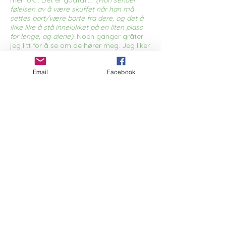
men ok… Det er godtatt…
(Han sender
følelsen av å være skuffet når han må
settes bort/være borte fra dere, og det å
ikke like å stå innelukket på en liten plass
for lenge, og alene).
Noen ganger gråter
jeg litt for å se om de hører meg. Jeg liker
å være sammen med menneskene mine.
Hvis jeg kan si hvordan jeg vil ha det når
Email
Facebook
jeg allikevel må være der, så ønsker jeg å
ha noe ekstra mykt å ligge på, at plassen
ikke er for liten, også vil jeg ha en av
lekene mine der inne sammen med meg.
Eller noe som lukter av dere.
(Han sender
bilder av en myk leke med pastell- farger).
Jeg håper jeg kan slippe å være der mer
enn høyst nødvendig, men jeg skal prøve
å være der når dere mener det er viktig.
Jeg skjønner det…
(Han senker hodet).
Følelser i ubalanse
Det å tilsynelatende vippe fra en ting til en
annen. Være litt usikker, men at man ikke
riktig ser det selv. Ingen mener å være
dømmende selv om man sier det,- heller