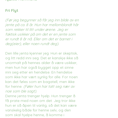
Fri Flyt
(Før jeg begynner så får jeg inn bilde av en
jente på ca. 8 år. Hun har mellomblondt hår
som rekker til litt under ørene. Jeg er
faktisk usikker på om det er en jente som
er rundt 8 år nå. Eller om det er barnet i
deg(eier), eller noen rundt deg).
Den lille jenta kjenner jeg. Hun er skeptisk,
og litt redd inni seg. Det er kanskje ikke så
unormalt på hennes alder å være usikker,
men hun har også bygget opp et sinne
inni seg etter en hendelse. En hendelse
som ikke har vært synlig for alle. For noen
kan det føles som en bagatell, men ikke
for henne.
(Føler hun har tatt seg nær av
noe som ble sagt).
Denne jenta trenger hjelp. Hun trenger å
få prate med noen om det. Jeg tror ikke
hun er så åpen til vanlig, så det kan være
vanskelig både for henne selv, og den
som skal hjelpe henne, å komme i