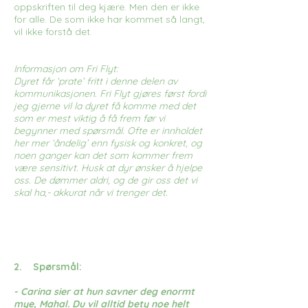
oppskriften til deg kjære. Men den er ikke
for alle. De som ikke har kommet så langt,
vil ikke forstå det.
Informasjon om Fri Flyt:
Dyret får ‘prate’ fritt i denne delen av
kommunikasjonen. Fri Flyt gjøres først fordi
jeg gjerne vil la dyret få komme med det
som er mest viktig å få frem før vi
begynner med spørsmål. Ofte er innholdet
her mer ‘åndelig’ enn fysisk og konkret, og
noen ganger kan det som kommer frem
være sensitivt. Husk at dyr ønsker å hjelpe
oss. De dømmer aldri, og de gir oss det vi
skal ha,- akkurat når vi trenger det.
2. Spørsmål:
- Carina sier at hun savner deg enormt
mye, Mahal. Du vil alltid bety noe helt