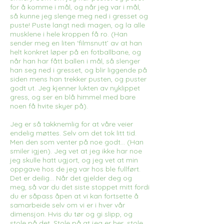
for å komme i mål, og når jeg var i mål,
så kunne jeg slenge meg ned i gresset og
puste! Puste langt nedi magen, og la alle
musklene i hele kroppen få ro. (Han
sender meg en liten ‘filmsnutt’ av at han
helt konkret løper på en fotballbane, og
når han har fått ballen i mål, så slenger
han seg ned i gresset, og blir liggende på
siden mens han trekker pusten, og puster
godt ut. Jeg kjenner lukten av nyklippet
gress, og ser en blå himmel med bare
noen få hvite skyer på).
Jeg er så takknemlig for at våre veier
endelig møttes. Selv om det tok litt tid.
Men den som venter på noe godt… (Han
smiler igjen). Jeg vet at jeg ikke har noe
jeg skulle hatt ugjort, og jeg vet at min
oppgave hos de jeg var hos ble fullført.
Det er deilig… Når det gjelder deg og
meg, så var du det siste stoppet mitt fordi
du er såpass åpen at vi kan fortsette å
samarbeide selv om vi er i hver vår
dimensjon. Hvis du tør og gi slipp, og
stole på det. Stole på at jeg er her, stole