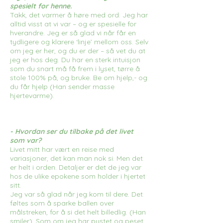
spesielt for henne.
Takk, det varmer å høre med ord. Jeg har
alltid visst at vi var – og er spesielle for
hverandre. Jeg er så glad vi når får en
tydligere og klarere ‘linje’ mellom oss. Selv
om jeg er her, og du er der – så vet du at
jeg er hos deg. Du har en sterk intuisjon
som du snart må få frem i lyset, tørre å
stole 100% på, og bruke. Be om hjelp,- og
du får hjelp (Han sender masse
hjertevarme).
- Hvordan ser du tilbake på det livet
som var?
Livet mitt har vært en reise med
variasjoner, det kan man nok si. Men det
er helt i orden. Detaljer er det de jeg var
hos de ulike epokene som holder i hjertet
sitt.
Jeg var så glad når jeg kom til dere. Det
føltes som å sparke ballen over
målstreken, for å si det helt billedlig. (Han
smiler). Som om jeg har pustet og peset