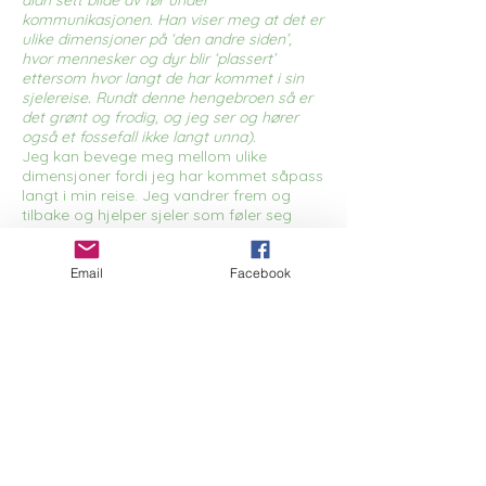
aldri sett bilde av før under
kommunikasjonen. Han viser meg at det er
ulike dimensjoner på ‘den andre siden’,
hvor mennesker og dyr blir ‘plassert’
ettersom hvor langt de har kommet i sin
sjelereise. Rundt denne hengebroen så er
det grønt og frodig, og jeg ser og hører
også et fossefall ikke langt unna).
Jeg kan bevege meg mellom ulike
dimensjoner fordi jeg har kommet såpass
langt i min reise. Jeg vandrer frem og
tilbake og hjelper sjeler som føler seg
bortkomne. Jeg kan også vandre mellom
dimensjoner hvor den ene gir meg
muligheten til å se og følge med på
Email
Facebook
menneskene jeg har vært hos,- til den
andre dimensjonen hvor jeg ikke kan det.
- Hva var det med deg i forhold til Taj?
«Taj Mahal»,- ikke ett av verdens
underverk,- men to…
(Han flirer).
Taj og jeg hadde nok et ‘elsk-hat’ forhold.
Taj var en av mine utfordringer når jeg var