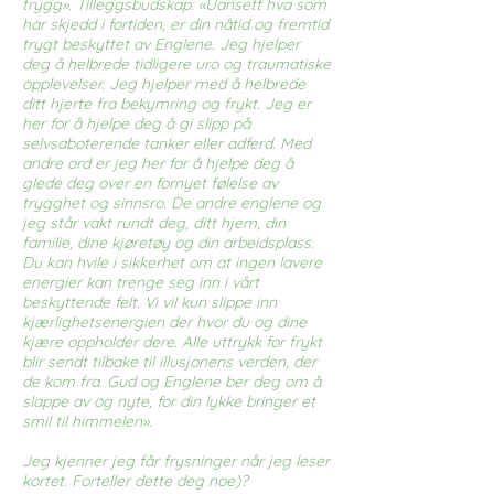
trygg». Tilleggsbudskap: «Uansett hva som
har skjedd i fortiden, er din nåtid og fremtid
trygt beskyttet av Englene. Jeg hjelper
deg å helbrede tidligere uro og traumatiske
opplevelser. Jeg hjelper med å helbrede
ditt hjerte fra bekymring og frykt. Jeg er
her for å hjelpe deg å gi slipp på
selvsaboterende tanker eller adferd. Med
andre ord er jeg her for å hjelpe deg å
glede deg over en fornyet følelse av
trygghet og sinnsro. De andre englene og
jeg står vakt rundt deg, ditt hjem, din
familie, dine kjøretøy og din arbeidsplass.
Du kan hvile i sikkerhet om at ingen lavere
energier kan trenge seg inn i vårt
beskyttende felt. Vi vil kun slippe inn
kjærlighetsenergien der hvor du og dine
kjære oppholder dere. Alle uttrykk for frykt
blir sendt tilbake til illusjonens verden, der
de kom fra. Gud og Englene ber deg om å
slappe av og nyte, for din lykke bringer et
smil til himmelen».
Jeg kjenner jeg får frysninger når jeg leser
kortet. Forteller dette deg noe)?