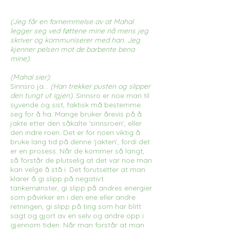
(Jeg får en fornemmelse av at Mahal
legger seg ved føttene mine nå mens jeg
skriver og kommuniserer med han. Jeg
kjenner pelsen mot de barbente bena
mine).
(Mahal sier):
Sinnsro ja…
(Han trekker pusten og slipper
den tungt ut igjen).
Sinnsro er noe man til
syvende og sist, faktisk må bestemme
seg for å ha. Mange bruker årevis på å
jakte etter den såkalte ‘sinnsroen’, eller
den indre roen. Det er for noen viktig å
bruke lang tid på denne ‘jakten’, fordi det
er en prosess. Når de kommer så langt,
så forstår de plutselig at det var noe man
kan velge å stå i. Det forutsetter at man
klarer å gi slipp på negativt
tankemønster, gi slipp på andres energier
som påvirker en i den ene eller andre
retningen, gi slipp på ting som har blitt
sagt og gjort av en selv og andre opp i
gjennom tiden. Når man forstår at man