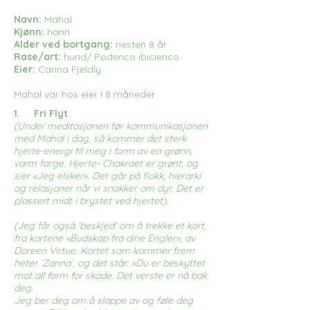
Navn:
Mahal
Kjønn:
hann
Alder ved bortgang:
nesten 8 år
Rase/art:
hund/ Podenco ibicienco
Eier:
Carina Fjeldly
Mahal var hos eier i 8 måneder
1. Fri Flyt
(Under meditasjonen før kommunikasjonen
med Mahal i dag, så kommer det sterk
hjerte-energi til meg i form av en grønn,
varm farge. Hjerte- Chakraet er grønt, og
sier «Jeg elsker». Det går på flokk, hierarki
og relasjoner når vi snakker om dyr. Det er
plassert midt i brystet ved hjertet).
(Jeg får også ‘beskjed’ om å trekke et kort,
fra kortene «Budskap fra dine Engler», av
Doreen Virtue. Kortet som kommer frem
heter ‘Zanna’, og det står: «Du er beskyttet
mot all form for skade. Det verste er nå bak
deg.
Jeg ber deg om å slappe av og føle deg