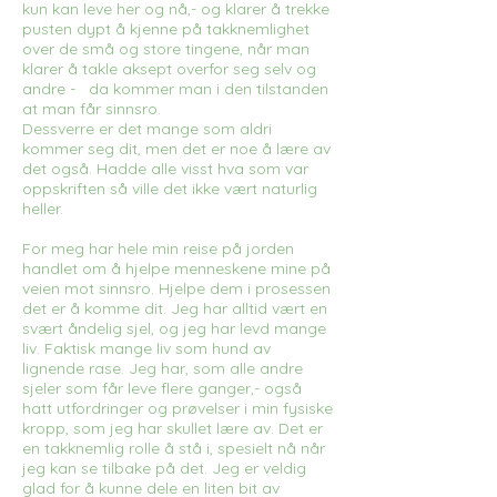
kun kan leve her og nå,- og klarer å trekke
pusten dypt å kjenne på takknemlighet
over de små og store tingene, når man
klarer å takle aksept overfor seg selv og
andre - da kommer man i den tilstanden
at man får sinnsro.
Dessverre er det mange som aldri
kommer seg dit, men det er noe å lære av
det også. Hadde alle visst hva som var
oppskriften så ville det ikke vært naturlig
heller.
For meg har hele min reise på jorden
handlet om å hjelpe menneskene mine på
veien mot sinnsro. Hjelpe dem i prosessen
det er å komme dit. Jeg har alltid vært en
svært åndelig sjel, og jeg har levd mange
liv. Faktisk mange liv som hund av
lignende rase. Jeg har, som alle andre
sjeler som får leve flere ganger,- også
hatt utfordringer og prøvelser i min fysiske
kropp, som jeg har skullet lære av. Det er
en takknemlig rolle å stå i, spesielt nå når
jeg kan se tilbake på det. Jeg er veldig
glad for å kunne dele en liten bit av