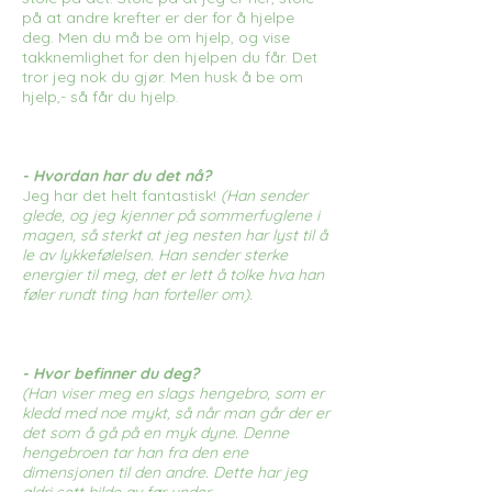
på at andre krefter er der for å hjelpe
deg. Men du må be om hjelp, og vise
takknemlighet for den hjelpen du får. Det
tror jeg nok du gjør. Men husk å be om
hjelp,- så får du hjelp.
- Hvordan har du det nå?
Jeg har det helt fantastisk!
(Han sender
glede, og jeg kjenner på sommerfuglene i
magen, så sterkt at jeg nesten har lyst til å
le av lykkefølelsen. Han sender sterke
energier til meg, det er lett å tolke hva han
føler rundt ting han forteller om).
- Hvor befinner du deg?
(Han viser meg en slags hengebro, som er
kledd med noe mykt, så når man går der er
det som å gå på en myk dyne. Denne
hengebroen tar han fra den ene
dimensjonen til den andre. Dette har jeg